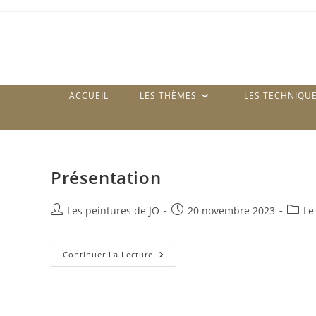
Skip
to
content
ACCUEIL
LES THÈMES
LES TECHNIQU
Présentation
Auteur/autrice
Publication
Post
Les peintures de JO
20 novembre 2023
Le
de
publiée :
catego
la
publication :
Présentation
Continuer La Lecture