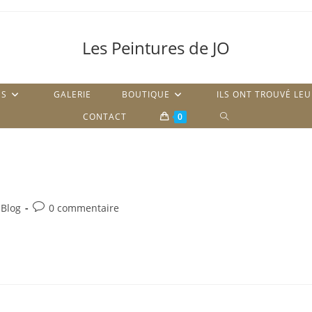
Les Peintures de JO
ES
GALERIE
BOUTIQUE
ILS ONT TROUVÉ LE
TOGGLE
CONTACT
0
WEBSITE
SEARCH
Commentaires
 Blog
0 commentaire
ry:
de
la
publication :