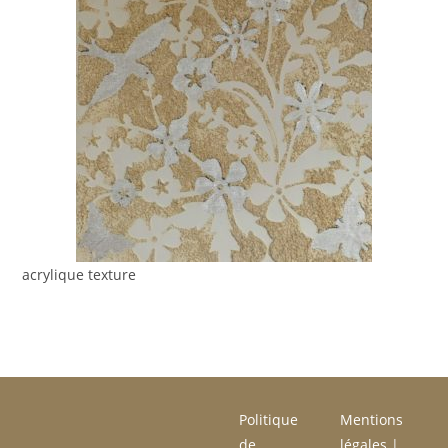
acrylique texture
Politique
Mentions
de
légales
|