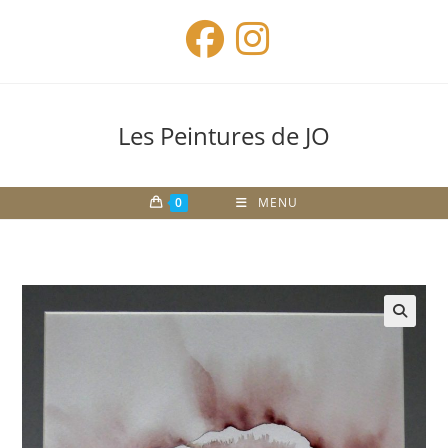
Skip
to
content
Les Peintures de JO
0
MENU